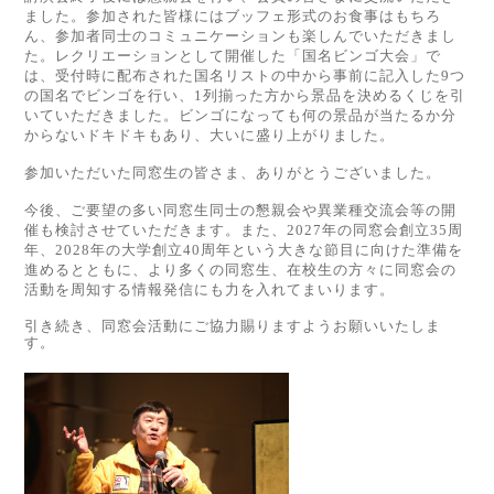
ました。参加された皆様にはブッフェ形式のお食事はもちろ
ん、参加者同士のコミュニケーションも楽しんでいただきまし
た。レクリエーションとして開催した「国名ビンゴ大会」で
は、受付時に配布された国名リストの中から事前に記入した9つ
の国名でビンゴを行い、1列揃った方から景品を決めるくじを引
いていただきました。ビンゴになっても何の景品が当たるか分
からないドキドキもあり、大いに盛り上がりました。
参加いただいた同窓生の皆さま、ありがとうございました。
今後、ご要望の多い同窓生同士の懇親会や異業種交流会等の開
催も検討させていただきます。また、2027年の同窓会創立35周
年、2028年の大学創立40周年という大きな節目に向けた準備を
進めるとともに、より多くの同窓生、在校生の方々に同窓会の
活動を周知する情報発信にも力を入れてまいります。
引き続き、同窓会活動にご協力賜りますようお願いいたしま
す。