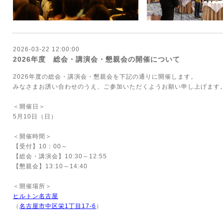
2026-03-22 12:00:00
2026年度 総会・講演会・懇親会の開催について
2026
年度の総会・講演会・懇親会を下記の通りに開催します。
みなさまお誘い合わせのうえ、ご参加いただくようお願い申し上げます
＜開催日＞
5月10日（日）
＜開催時間＞
【受付】10：00～
【総会・講演会】
10:30
～
12:55
【懇親会】
13:10
～
14:40
＜開催場所＞
ヒルトン名古屋
（
名古屋市中区栄1
丁目17-6
）