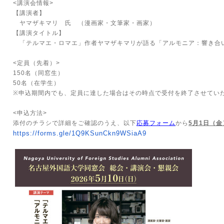
<
講演会情報
>
【講演者】
ヤマザキマリ 氏 （漫画家・文筆家・画家）
【講演タイトル】
「テルマエ・ロマエ」作者ヤマザキマリが語る「アルモニア：響き合
<
定員（先着）
>
150
名（同窓生）
50名（在学生）
※
申込期間内でも、定員に達した場合はその時点で受付を終了させてい
<
申込方法
>
添付のチラシで詳細をご確認のうえ、以下
応募フォーム
から
5
月
1
日（金
https://forms.
gle/1Q9KSunCkn9WSiaA9