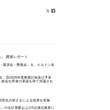
会」 開催レポート
総会・講演会・懇親会」を、
ヒルトン名
出
、③2026年度事業計画及び予算
、総会出席者の
承認を
得て決議され
同窓生の皆さまによる投票を実施
い」の合計票数および5点満点換算に