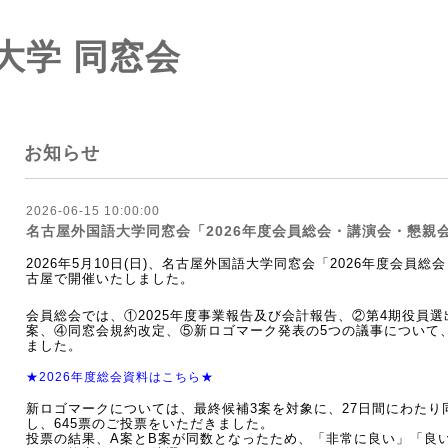
大学 同窓会
お知らせ
2026-06-15 10:00:00
名古屋外国語大学同窓会「2026年度会員総会・講演会・懇親
2026年5月10日(日)、名古屋外国語大学同窓会「2026年度会員
古屋
で開催いたしました。
会員総会では、①2025年度事業報告及び会計報告、②
第4期役員選
案、④
同窓会規約改定、⑤新ロゴマーク発表
の5つの議事について
ました。
★2026年度総会資料はこちら★
新ロゴマークについては、最終候補3案を対象に、27日間にわたり
し、645票のご投票をいただきました。
投票の結果、A案とB案が同数となったため、「非常に良い」「良