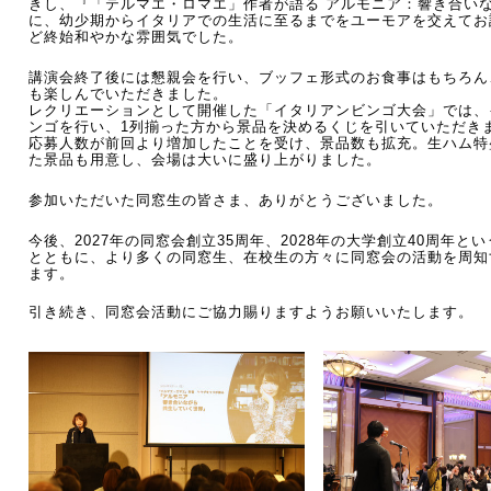
きし、『「テルマエ・ロマエ」作者が語る アルモニア：響き合い
に、幼少期からイタリアでの生活に至るまでをユーモアを交えてお
ど終始和やかな雰囲気でした。 
講演会終了後には懇親会を行い、ブッフェ形式のお食事はもちろん
も楽しんでいただきました。
レクリエーションとして開催した「イタリアンビンゴ大会」では、
ンゴを行い、1列揃った方から景品を決めるくじを引いていただき
応募人数が前回より増加したことを受け、景品数も拡充。生ハム特
た景品も用意し、会場は大いに盛り上がりました。  
参加いただいた同窓生の皆さま、ありがとうございました。
今後、2027年の同窓会創立35周年、2028年の大学創立40周年
とともに、より多くの同窓生、在校生の方々に同窓会の活動を周知
ます。
引き続き、同窓会活動にご協力賜りますようお願いいたします。