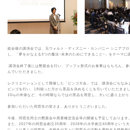
総会後の講演会では、元ウォルト・ディズニー・カンパニー シニアプロ
し、「夢をかなえる3つの魔法~未来のためにできること~」をテーマに
講演会終了後には懇親会を行い、ブッフェ形式のお食事はもちろん、参
んでいただきました。
レクリエーションとして開催した「ビンゴ大会」では、講演会にちなみ
ビンゴを行い、1列揃った方から景品を決めるくじを引いていただきま
10㎏の米俵など、今の時期ならではの景品を用意し、大いに盛り上がり
参加いただいた同窓生の皆さま、ありがとうございました。
今後、同窓生同士の懇親会や異業種交流会等の開催も予定しております
また、2027年の同窓会創立35周年、2028年の大学創立40周年とい
に、より多くの同窓生、在校生の方々に同窓会の活動を周知する情報発