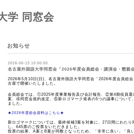
大学 同窓会
お知らせ
2026-06-15 10:00:00
名古屋外国語大学同窓会「2026年度会員総会・講演会・懇親
2026年5月10日(日)、名古屋外国語大学同窓会「2026年度会員
古屋
で開催いたしました。
会員総会では、①2025年度事業報告及び会計報告、②
第4期役員選
案、④
同窓会規約改定、⑤新ロゴマーク発表
の5つの議事について
ました。
★2026年度総会資料はこちら★
新ロゴマークについては、最終候補3案を対象に、27日間にわたり
し、645票のご投票をいただきました。
投票の結果、A案とB案が同数となったため、「非常に良い」「良