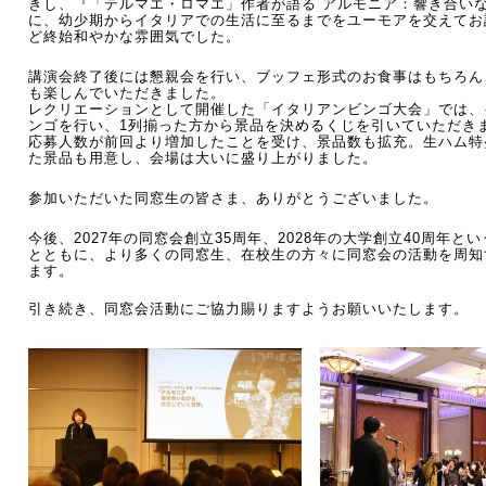
きし、『「テルマエ・ロマエ」作者が語る アルモニア：響き合い
に、幼少期からイタリアでの生活に至るまでをユーモアを交えてお
ど終始和やかな雰囲気でした。 
講演会終了後には懇親会を行い、ブッフェ形式のお食事はもちろん
も楽しんでいただきました。
レクリエーションとして開催した「イタリアンビンゴ大会」では、
ンゴを行い、1列揃った方から景品を決めるくじを引いていただき
応募人数が前回より増加したことを受け、景品数も拡充。生ハム特
た景品も用意し、会場は大いに盛り上がりました。  
参加いただいた同窓生の皆さま、ありがとうございました。
今後、2027年の同窓会創立35周年、2028年の大学創立40周年
とともに、より多くの同窓生、在校生の方々に同窓会の活動を周知
ます。
引き続き、同窓会活動にご協力賜りますようお願いいたします。