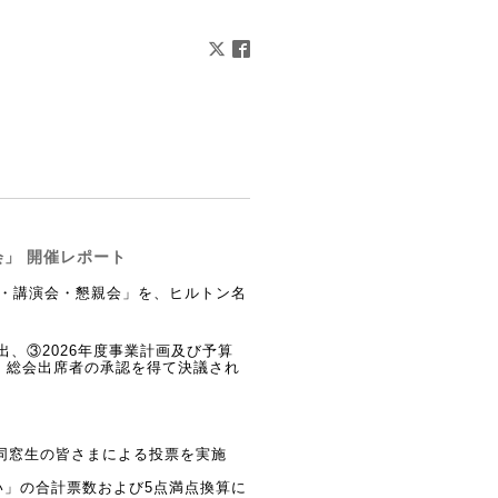
会」 開催レポート
総会・講演会・懇親会」を、
ヒルトン名
出
、③2026年度事業計画及び予算
、総会出席者の
承認を
得て決議され
同窓生の皆さまによる投票を実施
い」の合計票数および5点満点換算に